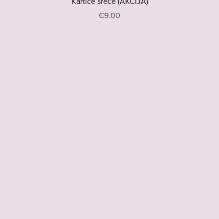
Kartice sreće (AKCIJA)
€9.00
Powered by
Payhip